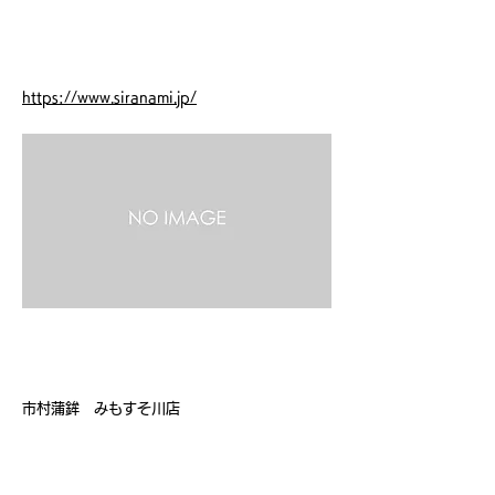
ホームページ
https://www.siranami.jp/
店 名
市村蒲鉾 みもすそ川店
電話番号