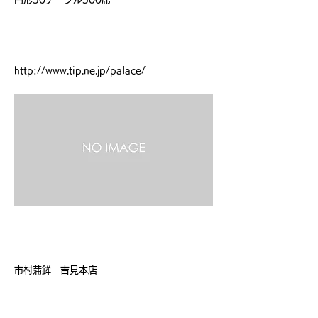
ホームページ
http://www.tip.ne.jp/palace/
店 名
市村蒲鉾 吉見本店
電話番号