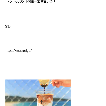
〒751-0805 下関市一宮住吉3-2-1
席 数
なし
ホームページ
https://maazel.jp/