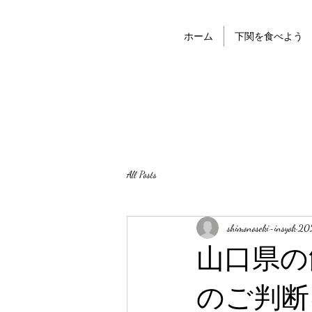
ホーム
下関を食べよう
All Posts
shimonoseki-insyok
20
山口県の
のご判断